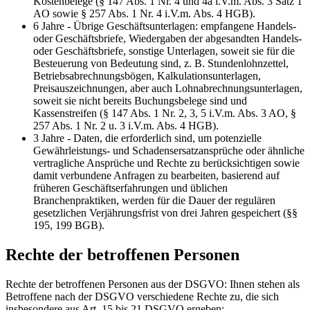
Kostenbelege (§ 147 Abs. 1 Nr. 4 und 4a i.V.m. Abs. 3 Satz 1
AO sowie § 257 Abs. 1 Nr. 4 i.V.m. Abs. 4 HGB).
6 Jahre - Übrige Geschäftsunterlagen: empfangene Handels-
oder Geschäftsbriefe, Wiedergaben der abgesandten Handels-
oder Geschäftsbriefe, sonstige Unterlagen, soweit sie für die
Besteuerung von Bedeutung sind, z. B. Stundenlohnzettel,
Betriebsabrechnungsbögen, Kalkulationsunterlagen,
Preisauszeichnungen, aber auch Lohnabrechnungsunterlagen,
soweit sie nicht bereits Buchungsbelege sind und
Kassenstreifen (§ 147 Abs. 1 Nr. 2, 3, 5 i.V.m. Abs. 3 AO, §
257 Abs. 1 Nr. 2 u. 3 i.V.m. Abs. 4 HGB).
3 Jahre - Daten, die erforderlich sind, um potenzielle
Gewährleistungs- und Schadensersatzansprüche oder ähnliche
vertragliche Ansprüche und Rechte zu berücksichtigen sowie
damit verbundene Anfragen zu bearbeiten, basierend auf
früheren Geschäftserfahrungen und üblichen
Branchenpraktiken, werden für die Dauer der regulären
gesetzlichen Verjährungsfrist von drei Jahren gespeichert (§§
195, 199 BGB).
Rechte der betroffenen Personen
Rechte der betroffenen Personen aus der DSGVO: Ihnen stehen als
Betroffene nach der DSGVO verschiedene Rechte zu, die sich
insbesondere aus Art. 15 bis 21 DSGVO ergeben: