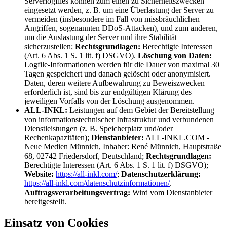
Serverlogfiles können zum einen zu Sicherheitszwecken
eingesetzt werden, z. B. um eine Überlastung der Server zu
vermeiden (insbesondere im Fall von missbräuchlichen
Angriffen, sogenannten DDoS-Attacken), und zum anderen,
um die Auslastung der Server und ihre Stabilität
sicherzustellen;
Rechtsgrundlagen:
Berechtigte Interessen
(Art. 6 Abs. 1 S. 1 lit. f) DSGVO).
Löschung von Daten:
Logfile-Informationen werden für die Dauer von maximal 30
Tagen gespeichert und danach gelöscht oder anonymisiert.
Daten, deren weitere Aufbewahrung zu Beweiszwecken
erforderlich ist, sind bis zur endgültigen Klärung des
jeweiligen Vorfalls von der Löschung ausgenommen.
ALL-INKL:
Leistungen auf dem Gebiet der Bereitstellung
von informationstechnischer Infrastruktur und verbundenen
Dienstleistungen (z. B. Speicherplatz und/oder
Rechenkapazitäten);
Dienstanbieter:
ALL-INKL.COM -
Neue Medien Münnich, Inhaber: René Münnich, Hauptstraße
68, 02742 Friedersdorf, Deutschland;
Rechtsgrundlagen:
Berechtigte Interessen (Art. 6 Abs. 1 S. 1 lit. f) DSGVO);
Website:
https://all-inkl.com/
;
Datenschutzerklärung:
https://all-inkl.com/datenschutzinformationen/
.
Auftragsverarbeitungsvertrag:
Wird vom Dienstanbieter
bereitgestellt.
Einsatz von Cookies