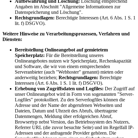
Aufbewahrung und Löschung:
Löschung entsprechend
Angaben im Abschnitt "Allgemeine Informationen zur
Datenspeicherung und Löschung".
Rechtsgrundlagen:
Berechtigte Interessen (Art. 6 Abs. 1 S. 1
lit. f) DSGVO).
Weitere Hinweise zu Verarbeitungsprozessen, Verfahren und
Diensten:
Bereitstellung Onlineangebot auf gemietetem
Speicherplatz:
Für die Bereitstellung unseres
Onlineangebotes nutzen wir Speicherplatz, Rechenkapazität
und Software, die wir von einem entsprechenden
Serveranbieter (auch "Webhoster" genannt) mieten oder
anderweitig beziehen;
Rechtsgrundlagen:
Berechtigte
Interessen (Art. 6 Abs. 1 S. 1 lit. f) DSGVO).
Erhebung von Zugriffsdaten und Logfiles:
Der Zugriff auf
unser Onlineangebot wird in Form von sogenannten "Server-
Logfiles" protokolliert. Zu den Serverlogfiles können die
Adresse und der Name der abgerufenen Webseiten und
Dateien, Datum und Uhrzeit des Abrufs, übertragene
Datenmengen, Meldung über erfolgreichen Abruf,
Browsertyp nebst Version, das Betriebssystem des Nutzers,
Referrer URL (die zuvor besuchte Seite) und im Regelfall IP-
Adressen und der anfragende Provider gehören. Die