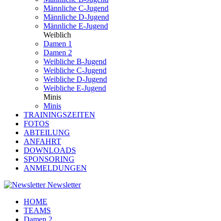
Männliche C-Jugend
Männliche D-Jugend
Männliche E-Jugend
Weiblich
Damen 1
Damen 2
Weibliche B-Jugend
Weibliche C-Jugend
Weibliche D-Jugend
Weibliche E-Jugend
Minis
Minis
TRAININGSZEITEN
FOTOS
ABTEILUNG
ANFAHRT
DOWNLOADS
SPONSORING
ANMELDUNGEN
Newsletter
HOME
TEAMS
Damen 2