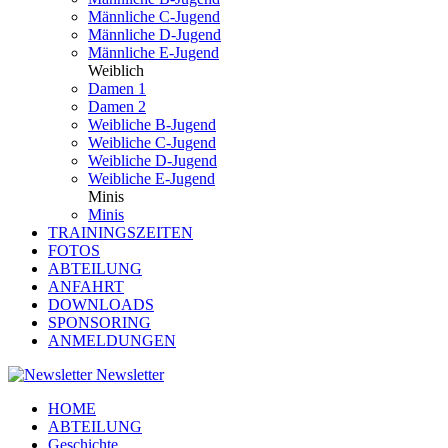
Männliche C-Jugend
Männliche D-Jugend
Männliche E-Jugend
Weiblich
Damen 1
Damen 2
Weibliche B-Jugend
Weibliche C-Jugend
Weibliche D-Jugend
Weibliche E-Jugend
Minis
Minis
TRAININGSZEITEN
FOTOS
ABTEILUNG
ANFAHRT
DOWNLOADS
SPONSORING
ANMELDUNGEN
Newsletter
HOME
ABTEILUNG
Geschichte