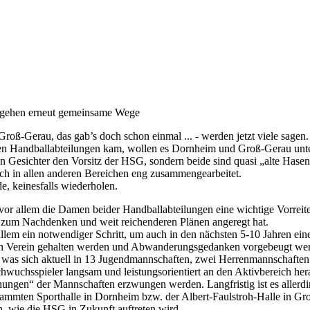
 gehen erneut gemeinsame Wege
oß-Gerau, das gab’s doch schon einmal ... - werden jetzt viele sagen
en Handballabteilungen kam, wollen es Dornheim und Groß-Gerau unte
n Gesichter den Vorsitz der HSG, sondern beide sind quasi „alte Hasen
uch in allen anderen Bereichen eng zusammengearbeitet.
e, keinesfalls wiederholen.
or allem die Damen beider Handballabteilungen eine wichtige Vorreiter
 zum Nachdenken und weit reichenderen Plänen angeregt hat.
allem ein notwendiger Schritt, um auch in den nächsten 5-10 Jahren eine
genen Verein gehalten werden und Abwanderungsgedanken vorgebeugt we
n, was sich aktuell in 13 Jugendmannschaften, zwei Herrenmannschaften
achwuchsspieler langsam und leistungsorientiert an den Aktivbereich he
ngen“ der Mannschaften erzwungen werden. Langfristig ist es allerdin
stammten Sporthalle in Dornheim bzw. der Albert-Faulstroh-Halle in G
 wie die HSG in Zukunft auftreten wird.