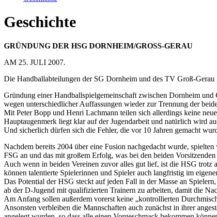
Geschichte
GRÜNDUNG DER HSG DORNHEIM/GROSS-GERAU
AM 25. JULI 2007.
Die Handballabteilungen der SG Dornheim und des TV Groß-Gerau
Gründung einer Handballspielgemeinschaft zwischen Dornheim und Gr
wegen unterschiedlicher Auffassungen wieder zur Trennung der beid
Mit Peter Bopp und Henri Lachmann teilen sich allerdings keine neue
Hauptaugenmerk liegt klar auf der Jugendarbeit und natürlich wird a
Und sicherlich dürfen sich die Fehler, die vor 10 Jahren gemacht wurd
Nachdem bereits 2004 über eine Fusion nachgedacht wurde, spielten v
FSG an und das mit großem Erfolg, was bei den beiden Vorsitzenden
Auch wenn in beiden Vereinen zuvor alles gut lief, ist die HSG trotz 
können talentierte Spielerinnen und Spieler auch langfristig im ei
Das Potential der HSG steckt auf jeden Fall in der Masse an Spieler
ab der D-Jugend mit qualifizierten Trainern zu arbeiten, damit die N
Am Anfang sollen außerdem vorerst keine „kontrollierten Durchmischu
Ansonsten verbleiben die Mannschaften auch zunächst in ihrer ange
angelegt wurden, so dass alle einen Vorgeschmack bekommen können,