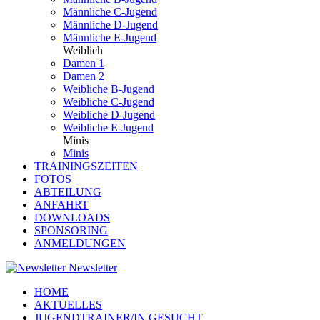
Männliche C-Jugend
Männliche D-Jugend
Männliche E-Jugend
Weiblich
Damen 1
Damen 2
Weibliche B-Jugend
Weibliche C-Jugend
Weibliche D-Jugend
Weibliche E-Jugend
Minis
Minis
TRAININGSZEITEN
FOTOS
ABTEILUNG
ANFAHRT
DOWNLOADS
SPONSORING
ANMELDUNGEN
Newsletter
HOME
AKTUELLES
JUGENDTRAINER/IN GESUCHT